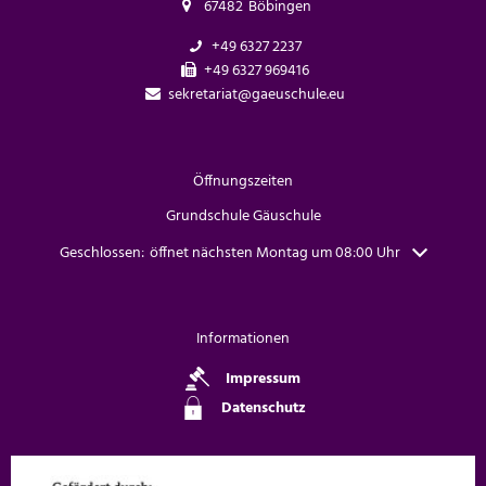
67482
Böbingen
+49 6327 2237
+49 6327 969416
sekretariat@gaeuschule.eu
Öffnungszeiten
Grundschule Gäuschule
Klicken, um weitere Öffnungs- oder Schließzeiten auszublenden
Geschlossen:
öffnet nächsten Montag um 08:00 Uhr
Informationen
Impressum
Datenschutz